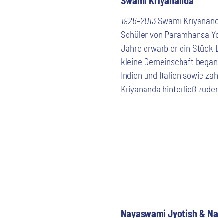
Swami Kriyananda
1926–2013
Swami Kriyananda 
Schüler von Paramhansa Yo
Jahre erwarb er ein Stück L
kleine Gemeinschaft began
Indien und Italien sowie 
Kriyananda hinterließ zude
Nayaswami Jyotish & N