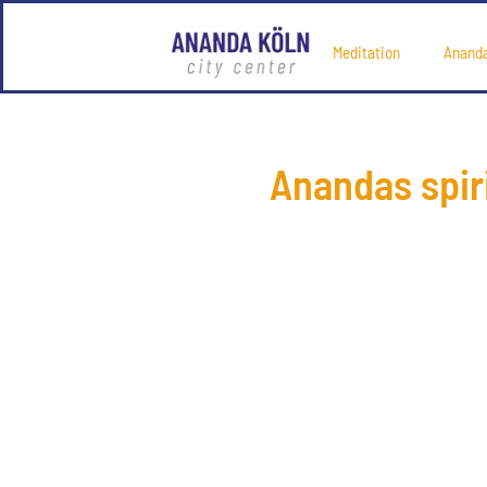
Meditation
Anand
Anandas spiri