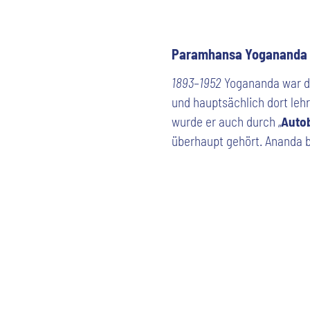
Paramhansa
Y
ogananda
1893–1952
Yogananda war de
und hauptsächlich dort lehr
wurde er auch durch „
Autob
überhaupt gehört. Ananda b