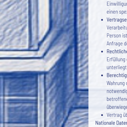
Einwillig
einen spe
Vertragser
Verarbeitu
Person is
Anfrage d
Rechtliche
Erfüllung 
unterliegt
Berechtigt
Wahrung d
notwendig
betroffen
überwieg
Vertrag üb
Nationale Date