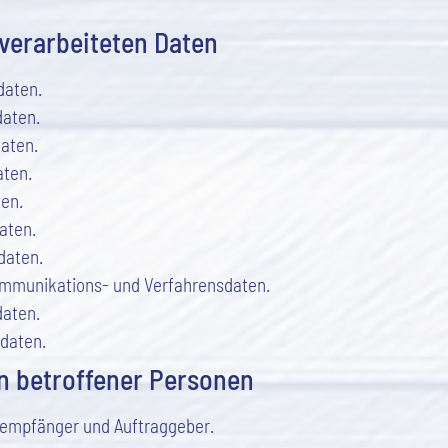
 verarbeiteten Daten
daten.
aten.
aten.
ten.
ten.
aten.
daten.
mmunikations- und Verfahrensdaten.
daten.
rdaten.
n betroffener Personen
empfänger und Auftraggeber.