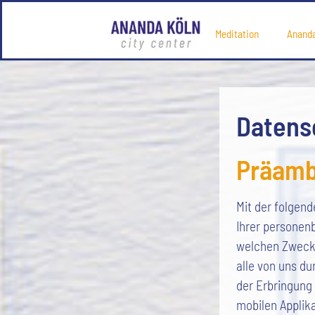
Meditation
Anand
Datens
Präamb
Mit der folgen
Ihrer personen
welchen Zwecke
alle von uns d
der Erbringung
mobilen Applika