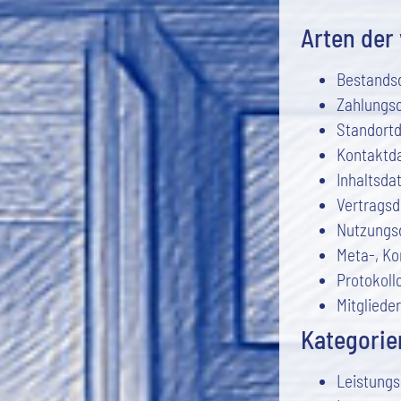
Arten der
Bestands
Zahlungsd
Standortd
Kontaktda
Inhaltsda
Vertragsd
Nutzungs
Meta-, Ko
Protokoll
Mitgliede
Kategorie
Leistungs