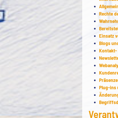
Allgemei
Rechte d
Wahrnehm
Bereitst
Einsatz 
Blogs un
Kontakt-
Newslett
Webanaly
Kundenre
Präsenzen
Plug-ins 
Änderung
Begriffsd
Verantw