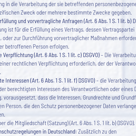
ung in die Verarbeitung der sie betreffenden personenbezogen
zifischen Zweck oder mehrere bestimmte Zwecke gegeben.
füllung und vorvertragliche Anfragen (Art. 6 Abs. 1 S. 1 lit. b)
ng ist für die Erfüllung eines Vertrags, dessen Vertragspartei
t, oder zur Durchführung vorvertraglicher Maßnahmen erforderl
er betroffenen Person erfolgen.
 Verpflichtung (Art. 6 Abs. 1 S. 1 lit. c) DSGVO)
– Die Verarbeitu
einer rechtlichen Verpflichtung erforderlich, der der Verantwo
.
e Interessen (Art. 6 Abs. 1 S. 1 lit. f) DSGVO)
– die Verarbeitung 
er berechtigten Interessen des Verantwortlichen oder eines D
, vorausgesetzt, dass die Interessen, Grundrechte und Grundf
en Person, die den Schutz personenbezogener Daten verlange
en.
er die Mitgliedschaft (Satzung) (Art. 6 Abs. 1 S. 1 lit. b) DSGVO).
nschutzregelungen in Deutschland:
Zusätzlich zu den