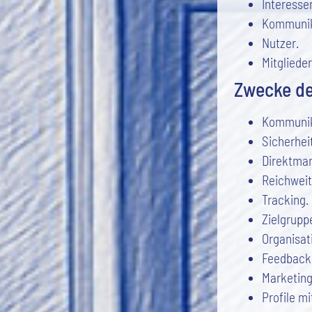
Interesse
Kommunik
Nutzer.
Mitglieder
Zwecke de
Kommunik
Sicherhe
Direktmar
Reichwei
Tracking.
Zielgrupp
Organisat
Feedback
Marketing
Profile m