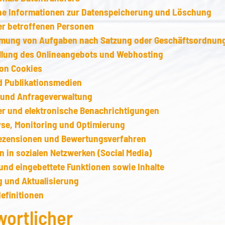
ne Informationen zur Datenspeicherung und Löschung
er betroffenen Personen
ung von Aufgaben nach Satzung oder Geschäftsordnun
ellung des Onlineangebots und Webhosting
von Cookies
d Publikationsmedien
 und Anfrageverwaltung
er und elektronische Benachrichtigungen
se, Monitoring und Optimierung
zensionen und Bewertungsverfahren
 in sozialen Netzwerken (Social Media)
und eingebettete Funktionen sowie Inhalte
 und Aktualisierung
efinitionen
ortlicher