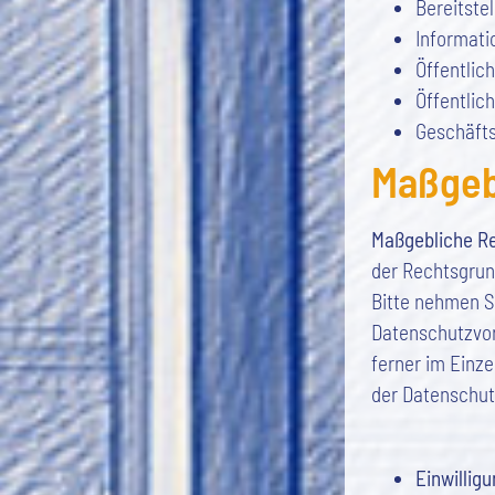
Bereitste
Informati
Öffentlic
Öffentlich
Geschäfts
Maßgeb
Maßgebliche R
der Rechtsgrun
Bitte nehmen S
Datenschutzvor
ferner im Einze
der Datenschut
Einwilligun