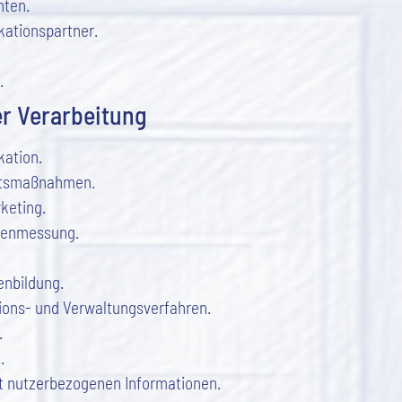
nten.
ationspartner.
.
r Verarbeitung
ation.
itsmaßnahmen.
keting.
tenmessung.
enbildung.
ions- und Verwaltungsverfahren.
.
.
it nutzerbezogenen Informationen.