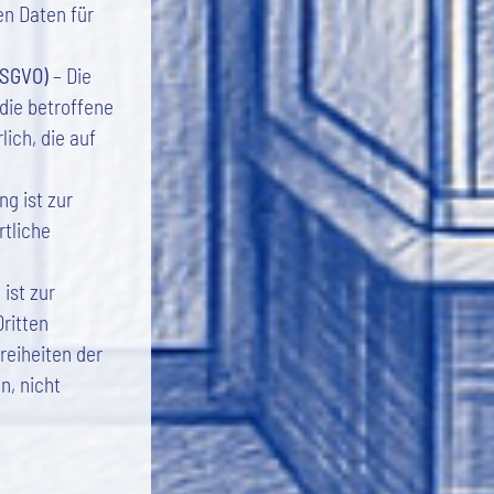
en Daten für
 DSGVO)
– Die
 die betroffene
ich, die auf
ng ist zur
rtliche
ist zur
ritten
reiheiten der
n, nicht