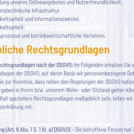
llung unseres Onlineangebotes und Nutzerfreundlichkeit.
onstechnische Infrastruktur.
hkeitsarbeit und Informationszwecke.
keitsarbeit.
prozesse und betriebswirtschaftliche Verfahren.
liche Rechtsgrundlagen
echtsgrundlagen nach der DSGVO:
Im Folgenden erhalten Sie 
dlagen der DSGVO, auf deren Basis wir personenbezogene Dat
ie zur Kenntnis, dass neben den Regelungen der DSGVO natio
gaben in Ihrem bzw. unserem Wohn- oder Sitzland gelten kön
lfall speziellere Rechtsgrundlagen maßgeblich sein, teilen wir 
zerklärung mit.
g (Art. 6 Abs. 1 S. 1 lit. a) DSGVO)
– Die betroffene Person hat 