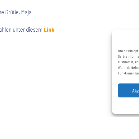
he Grüße, Maja
zahlen unter diesem
Link
Um dir ein opt
Geräteinforma
zustimmst, kön
Wenn du deine
Funktionen be
Akz