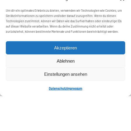
Um dir ein optimales Erlebnis zu bieten, verwenden wir Technologien wie Cookies, um
Vor Ort oder online buchen & bezahlen unter
Geräteinformationen zu speichern und/oder darauf zuzugreifen. Wenn du diesen
diesem
Link
Technologien zustimmst, können wir Daten wie das Surfverhalten oder eindeutige IDs
auf dieser Website verarbeiten. Wenn du deine Zustimmung nicht erteilst oder
zurückziehst, können bestimmte Merkmale und Funktionen beeinträchtigt werden.
Akzeptieren
Teilnehmen »
Ablehnen
Einstellungen ansehen
Datenschutz
Impressum
© 2026