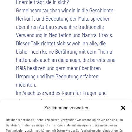
Energie trägt sie in sich?
Gemeinsam tauchen wir ein in die Geschichte,
Herkunft und Bedeutung der Mālā, sprechen
über ihren Aufbau sowie ihre traditionelle
Verwendung in Meditation und Mantra-Praxis.
Dieser Talk richtet sich sowohl an alle, die
bisher noch keine Berührung mit dem Thema
hatten, als auch an diejenigen, die bereits eine
Mālā besitzen und gern mehr über ihren
Ursprung und ihre Bedeutung erfahren
möchten.
Im Anschluss wird es Raum für Fragen und
einen gemeinsamen Austausch geben.
Zustimmung verwalten
Die Veranstaltung findet online über Zoom
statt.
Um dir ein optimales Erlebnis zu bieten, verwenden wir Technologien wie Cookies, um
Der Zugangslink wird nach der Anmeldung
Geräteinformationen zu speichern und/oder darauf zuzugreifen. Wenn du diesen
Technologien zustimmst, können wir Daten wie das Surfverhalten oder eindeutige IDs