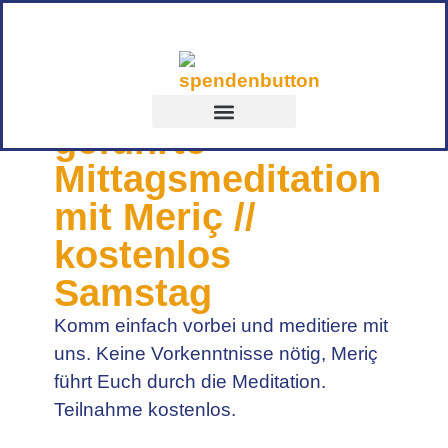
09.05.2026
,
12:30
-
13:00
geführte
Mittagsmeditation
mit Meriç //
kostenlos
Samstag
Komm einfach vorbei und meditiere mit
uns. Keine Vorkenntnisse nötig, Meriç
führt Euch durch die Meditation.
Teilnahme kostenlos.