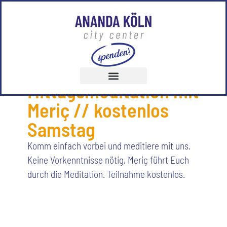
18.07.2026
,
11:30
-
12:00
geführte
Mittagsmeditation mit
Meriç // kostenlos
Samstag
Komm einfach vorbei und meditiere mit uns.
Keine Vorkenntnisse nötig, Meriç führt Euch
durch die Meditation. Teilnahme kostenlos.