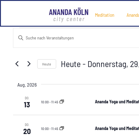
Ananda Yoga und Meditation 
Meditation
Anand
Veranstaltungen
Bitte
Schlüsselwort
Suche
eingeben.
Suche
nach
und
Heute
 - 
Donnerstag, 29
Veranstaltungen
Heute
Schlüsselwort.
Datum
Ansichten,
auswählen.
Aug. 2026
Navigation
DO.
Ananda Yoga und Meditat
10:00
-
11:45
13
DO.
Ananda Yoga und Meditat
10:00
-
11:45
20