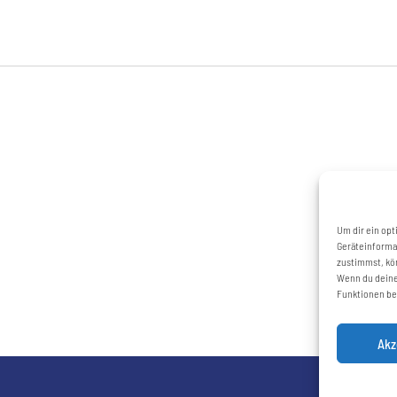
Um dir ein opt
Geräteinforma
zustimmst, kön
Wenn du deine
Funktionen be
Akz